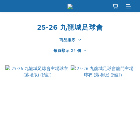
25-26 九龍城足球會
商品排序
每頁顯示 24 個