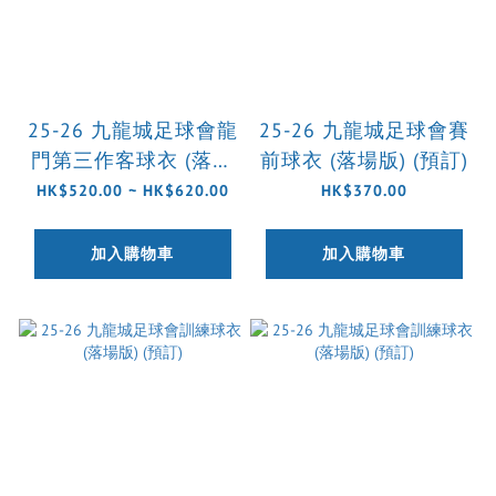
25-26 九龍城足球會龍
25-26 九龍城足球會賽
門第三作客球衣 (落場
前球衣 (落場版) (預訂)
版) (預訂)
HK$520.00 ~ HK$620.00
HK$370.00
加入購物車
加入購物車