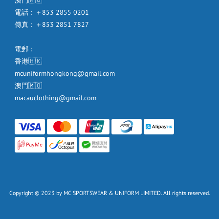
電話：＋853 2855 0201
傳真：＋853 2851 7827
電郵：
香港🇭🇰
mcuniformhongkong@gmail.com
澳門🇲🇴
macauclothing@gmail.com
Copyright © 2023 by MC SPORTSWEAR & UNIFORM LIMITED. All rights reserved.