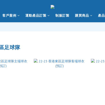
客戶案例
運動產品訂製
制服訂製
購買商品
產品
 東區足球隊