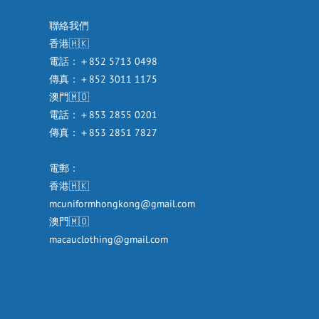
聯絡我們
香港🇭🇰
電話：＋852 5713 0498
傳真：＋852 3011 1175
澳門🇲🇴
電話：＋853 2855 0201
傳真：＋853 2851 7827
電郵：
香港🇭🇰
mcuniformhongkong@gmail.com
澳門🇲🇴
macauclothing@gmail.com