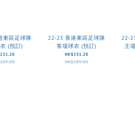
 香港東區足球隊
22-23 香港東區足球隊
22-
衣 (預訂)
客場球衣 (預訂)
主場
231.20
HK$231.20
289.00
HK$289.00