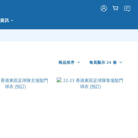
資訊
商品排序
每頁顯示 24 個