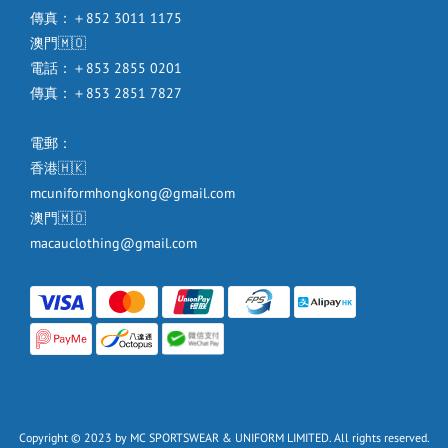
傳真：＋852 3011 1175
澳門🇲🇴
電話：＋853 2855 0201
傳真：＋853 2851 7827
電郵：
香港🇭🇰
mcuniformhongkong@gmail.com
澳門🇲🇴
macauclothing@gmail.com
Copyright © 2023 by MC SPORTSWEAR & UNIFORM LIMITED. All rights reserved.