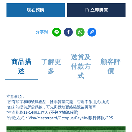
現在預購
立即購買
分享到
送貨及
商品描
了解更
顧客評
付款方
述
多
價
式
注意事項：
*所有印字和印號碼產品
，除非質量問題，否則不作退貨/換貨
*如未能提供所需碼數，可先與我地聯絡確認後再落單
*生產期為
12-14
個工作天
(
不包含物流時間)
*付款方式：Visa/Mastercard/Octopus/PayMe/銀行轉帳/FPS