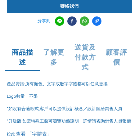
聯絡我們
分享到
送貨及
商品描
了解更
顧客評
付款方
述
多
價
式
產品資訊:所有顏色、文字或數字字體都可以任意更換
Logo數量：不限
*如沒有合適款式,客戶可以提供設計概念／設計圖給銷售人員
*升級版:如需特殊工藝可瀏覽功藝說明，詳情請咨詢銷售人員報價
查看 「字體表」
按此