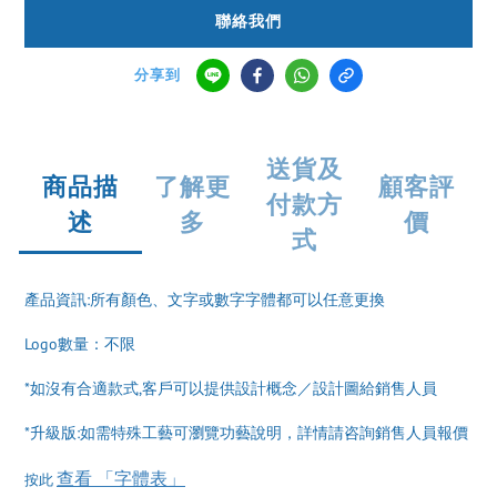
聯絡我們
分享到
送貨及
商品描
了解更
顧客評
付款方
述
多
價
式
產品資訊:所有顏色、文字或數字字體都可以任意更換
Logo數量：不限
*如沒有合適款式,客戶可以提供設計概念／設計圖給銷售人員
*升級版:如需特殊工藝可瀏覽功藝說明，詳情請咨詢銷售人員報價
查看 「字體表」
按此