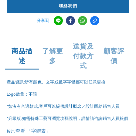
聯絡我們
分享到
送貨及
商品描
了解更
顧客評
付款方
述
多
價
式
產品資訊:所有顏色、文字或數字字體都可以任意更換
Logo數量：不限
*如沒有合適款式,客戶可以提供設計概念／設計圖給銷售人員
*升級版:如需特殊工藝可瀏覽功藝說明，詳情請咨詢銷售人員報價
查看 「字體表」
按此