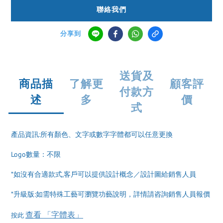
聯絡我們
分享到
送貨及
商品描
了解更
顧客評
付款方
述
多
價
式
產品資訊:所有顏色、文字或數字字體都可以任意更換
Logo數量：不限
*如沒有合適款式,客戶可以提供設計概念／設計圖給銷售人員
*升級版:如需特殊工藝可瀏覽功藝說明，詳情請咨詢銷售人員報價
查看 「字體表」
按此