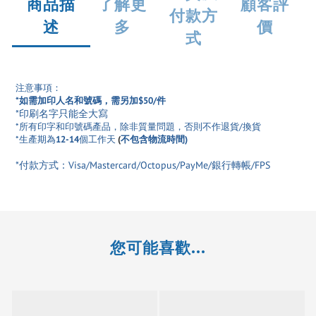
商品描
了解更
顧客評
付款方
述
多
價
式
注意事項：
*如需加印人名和號碼，需另加$50/件
*印刷名字只能全大寫
*所有印字和印號碼產品
，除非質量問題，否則不作退貨/換貨
*生產期為
12-14
個工作天
(
不包含物流時間)
*付款方式：Visa/Mastercard/Octopus/PayMe/銀行轉帳/FPS
您可能喜歡...