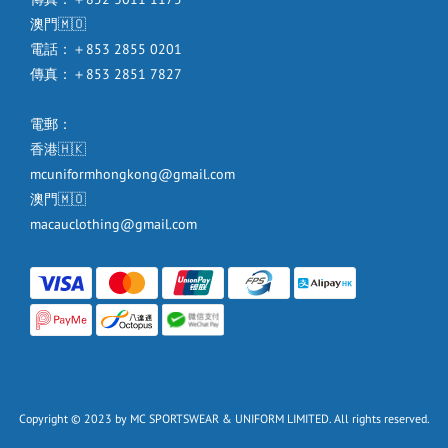
澳門🇲🇴
電話：＋853 2855 0201
傳真：＋853 2851 7827
電郵：
香港🇭🇰
mcuniformhongkong@gmail.com
澳門🇲🇴
macauclothing@gmail.com
Copyright © 2023 by MC SPORTSWEAR & UNIFORM LIMITED. All rights reserved.