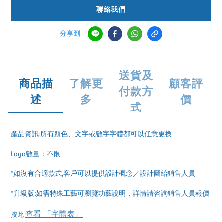
聯絡我們
分享到
送貨及
商品描
了解更
顧客評
付款方
述
多
價
式
產品資訊:所有顏色、文字或數字字體都可以任意更換
Logo數量：不限
*如沒有合適款式,客戶可以提供設計概念／設計圖給銷售人員
*升級版:如需特殊工藝可瀏覽功藝說明，詳情請咨詢銷售人員報價
查看 「字體表」
按此