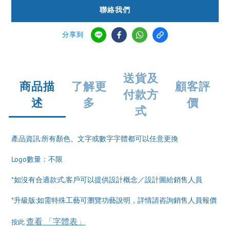
聯絡我們
分享到
送貨及
商品描
了解更
顧客評
付款方
述
多
價
式
產品資訊:所有顏色、文字或數字字體都可以任意更換
Logo數量：不限
*如沒有合適款式,客戶可以提供設計概念／設計圖給銷售人員
*升級版:如需特殊工藝可瀏覽功藝說明，詳情請咨詢銷售人員報價
查看 「字體表」
按此