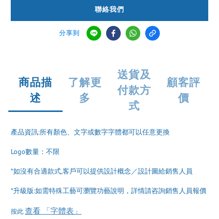
聯絡我們
分享到
送貨及
商品描
了解更
顧客評
付款方
述
多
價
式
產品資訊:所有顏色、文字或數字字體都可以任意更換
Logo數量：不限
*如沒有合適款式,客戶可以提供設計概念／設計圖給銷售人員
*升級版:如需特殊工藝可瀏覽功藝說明，詳情請咨詢銷售人員報價
查看 「字體表」
按此