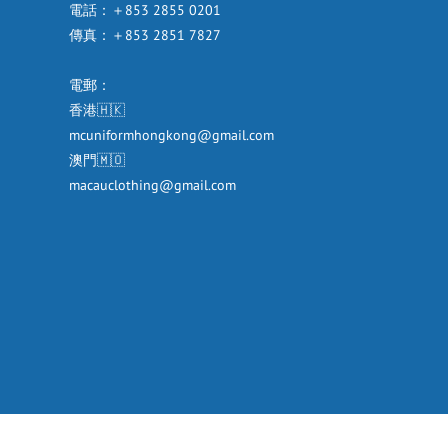
電話：＋853 2855 0201
傳真：＋853 2851 7827
電郵：
香港🇭🇰
mcuniformhongkong@gmail.com
澳門🇲🇴
macauclothing@gmail.com