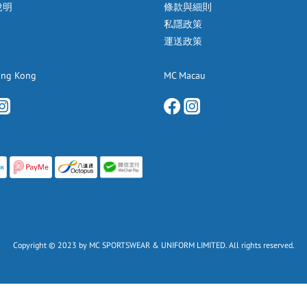
說明
條款與細則
私隱政策
運送政策
ong Kong
MC Macau
Copyright © 2023 by MC SPORTSWEAR & UNIFORM LIMITED. All rights reserved.