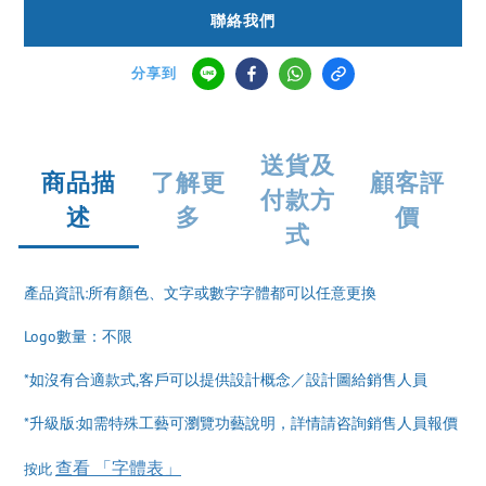
聯絡我們
分享到
送貨及
商品描
了解更
顧客評
付款方
述
多
價
式
產品資訊:所有顏色、文字或數字字體都可以任意更換
Logo數量：不限
*如沒有合適款式,客戶可以提供設計概念／設計圖給銷售人員
*升級版:如需特殊工藝可瀏覽功藝說明，詳情請咨詢銷售人員報價
查看 「字體表」
按此