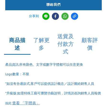
聯絡我們
分享到
送貨及
商品描
了解更
顧客評
付款方
述
多
價
式
產品資訊:所有顏色、文字或數字字體都可以任意更換
Logo數量：不限
*如沒有合適款式,客戶可以提供設計概念／設計圖給銷售人員
*升級版:如需特殊工藝可瀏覽功藝說明，詳情請咨詢銷售人員報價
查看 「字體表」
按此