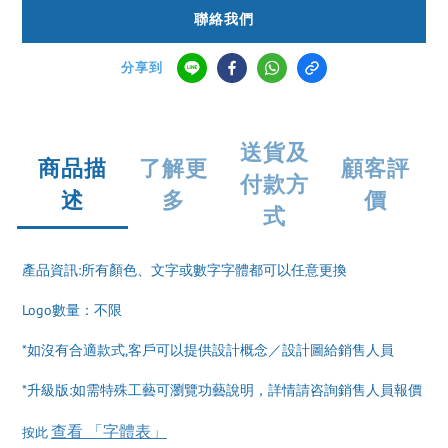
聯絡我們
分享到
送貨及
商品描
了解更
顧客評
付款方
述
多
價
式
產品資訊:所有顏色、文字或數字字體都可以任意更換
Logo數量：不限
*如沒有合適款式,客戶可以提供設計概念／設計圖給銷售人員
*升級版:如需特殊工藝可瀏覽功藝說明，詳情請咨詢銷售人員報價
查看 「字體表」
按此