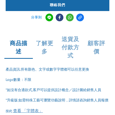
聯絡我們
分享到
送貨及
商品描
了解更
顧客評
付款方
述
多
價
式
產品資訊:所有顏色、文字或數字字體都可以任意更換
Logo數量：不限
*如沒有合適款式,客戶可以提供設計概念／設計圖給銷售人員
*升級版:如需特殊工藝可瀏覽功藝說明，詳情請咨詢銷售人員報價
查看 「字體表」
按此