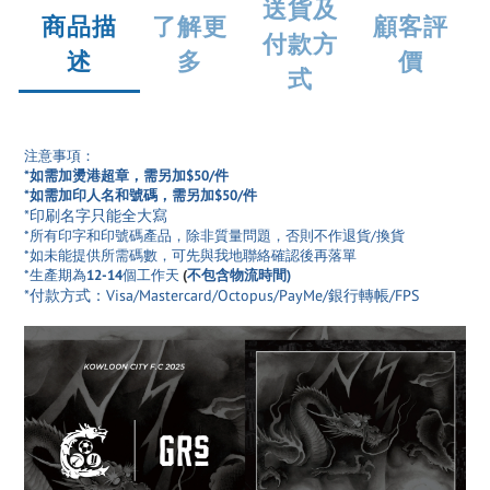
送貨及
商品描
了解更
顧客評
付款方
述
多
價
式
注意事項：
*如需加燙港超章，需另加$50/件
*如需加印人名和號碼，需另加$50/件
*印刷名字只能全大寫
*所有印字和印號碼產品
，除非質量問題，否則不作退貨/換貨
*如未能提供所需碼數，可先與我地聯絡確認後再落單
*生產期為
12-14
個工作天
(
不包含物流時間)
*付款方式：Visa/Mastercard/Octopus/PayMe/銀行轉帳/FPS