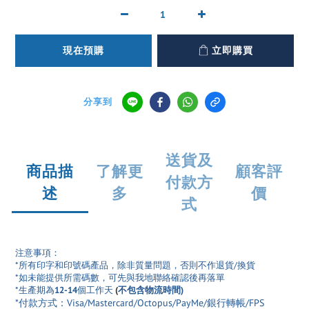
現在預購
立即購買
分享到
送貨及
商品描
了解更
顧客評
付款方
述
多
價
式
注意事項：
*所有印字和印號碼產品
，除非質量問題，否則不作退貨/換貨
*如未能提供所需碼數，可先與我地聯絡確認後再落單
*生產期為
12-14
個工作天
(
不包含物流時間)
*付款方式：Visa/Mastercard/Octopus/PayMe/銀行轉帳/FPS