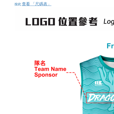
查看 「尺碼表」
按此