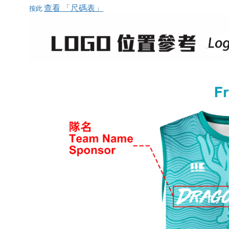
查看 「尺碼表」
按此