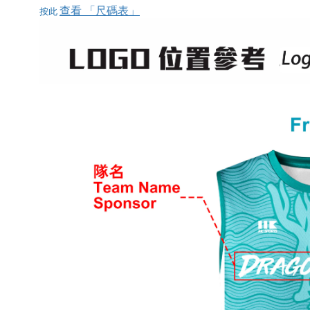
查看 「尺碼表」
按此