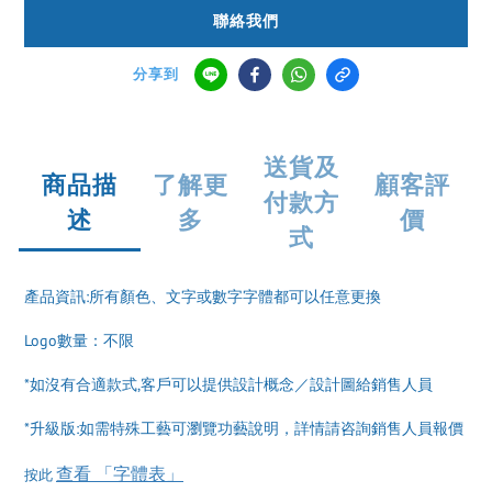
聯絡我們
分享到
送貨及
商品描
了解更
顧客評
付款方
述
多
價
式
產品資訊:所有顏色、文字或數字字體都可以任意更換
Logo數量：不限
*如沒有合適款式,客戶可以提供設計概念／設計圖給銷售人員
*升級版:如需特殊工藝可瀏覽功藝說明，詳情請咨詢銷售人員報價
查看 「字體表」
按此