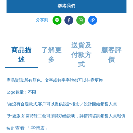
聯絡我們
分享到
送貨及
商品描
了解更
顧客評
付款方
述
多
價
式
產品資訊:所有顏色、文字或數字字體都可以任意更換
Logo數量：不限
*如沒有合適款式,客戶可以提供設計概念／設計圖給銷售人員
*升級版:如需特殊工藝可瀏覽功藝說明，詳情請咨詢銷售人員報價
查看 「字體表」
按此