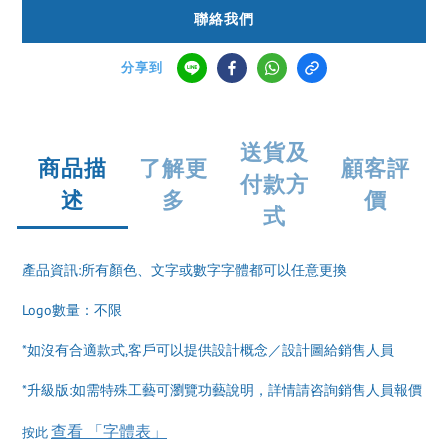
聯絡我們
分享到
送貨及
商品描
了解更
顧客評
付款方
述
多
價
式
產品資訊:所有顏色、文字或數字字體都可以任意更換
Logo數量：不限
*如沒有合適款式,客戶可以提供設計概念／設計圖給銷售人員
*升級版:如需特殊工藝可瀏覽功藝說明，詳情請咨詢銷售人員報價
查看 「字體表」
按此