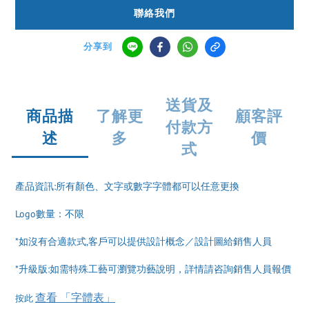
聯絡我們
分享到
送貨及
商品描
了解更
顧客評
付款方
述
多
價
式
產品資訊:所有顏色、文字或數字字體都可以任意更換
Logo數量：不限
*如沒有合適款式,客戶可以提供設計概念／設計圖給銷售人員
*升級版:如需特殊工藝可瀏覽功藝說明，詳情請咨詢銷售人員報價
查看 「字體表」
按此