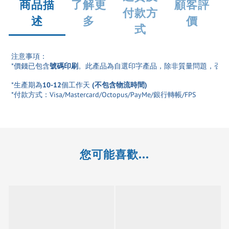
商品描
了解更
顧客評
付款方
述
多
價
式
注意事項：
*價錢已包含
號碼印刷
。此產品為自選印字產品，除非質量問題，否則
*生產期為
10-12
個工作天 
(
不包含物流時間)
*付款方式：Visa/Mastercard/Octopus/PayMe/銀行轉帳/FPS
您可能喜歡...